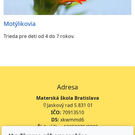
Motýlikovia
Trieda pre deti od 4 do 7 rokov.
Adresa
Materská škola Bratislava
Jaskový rad 5 831 01
IČO:
70913510
DS:
xkwmmd6
Číslo účtu:
12359875/0300