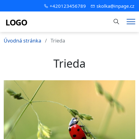
+420123456789
skolka@inpage.cz
Hledání
Me
Úvodná stránka
Trieda
Trieda