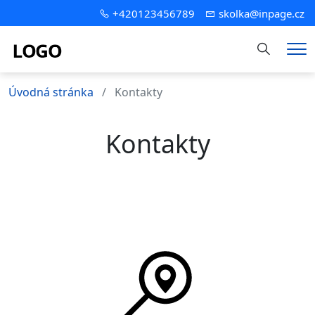
+420123456789
skolka@inpage.cz
Hledání
Me
Úvodná stránka
Kontakty
Kontakty