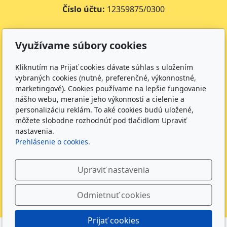
Číslo účtu:
12359875/0300
Kontakt
Využívame súbory cookies
+421 469 311 598 - 1. trieda
+421 469 311 530 - 2. trieda
Kliknutím na Prijať cookies dávate súhlas s uložením
+421 469 311 530 - Vedúca učitelľka
vybraných cookies (nutné, preferenčné, výkonnostné,
skolka@inpage.sk
marketingové). Cookies používame na lepšie fungovanie
nášho webu, meranie jeho výkonnosti a cielenie a
personalizáciu reklám. To aké cookies budú uložené,
Prevádzková doba
môžete slobodne rozhodnúť pod tlačidlom Upraviť
nastavenia.
PO - PIA: 6:00 - 17:00
Prehlásenie o cookies.
Sledujte nás
Upraviť nastavenia
Odmietnuť cookies
Prijať cookies