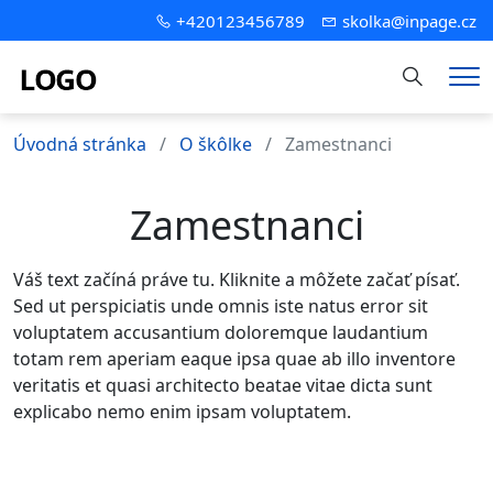
+420123456789
skolka@inpage.cz
Hledání
Me
Úvodná stránka
O škôlke
Zamestnanci
Zamestnanci
Váš text začíná práve tu. Kliknite a môžete začať písať.
Sed ut perspiciatis unde omnis iste natus error sit
voluptatem accusantium doloremque laudantium
totam rem aperiam eaque ipsa quae ab illo inventore
veritatis et quasi architecto beatae vitae dicta sunt
explicabo nemo enim ipsam voluptatem.