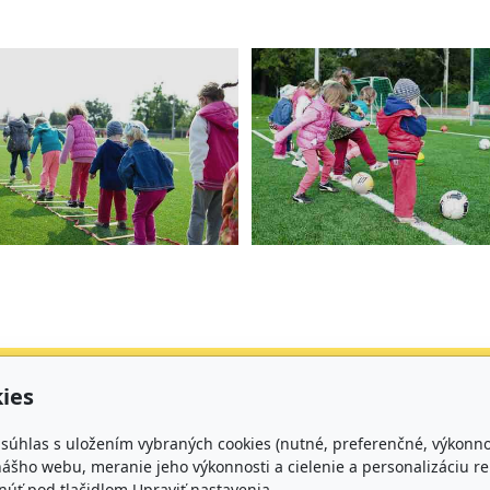
ies
takt
Prevádzkov
e súhlas s uložením vybraných cookies (nutné, preferenčné, výkonn
ášho webu, meranie jeho výkonnosti a cielenie a personalizáciu re
 469 311 598 - 1. trieda
PO - PIA: 6:00 - 17:
úť pod tlačidlom Upraviť nastavenia.