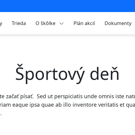
y
Trieda
O škôlke
Plán akcií
Dokumenty
Športový deň
ete začať písať. Sed ut perspiciatis unde omnis iste na
 eaque ipsa quae ab illo inventore veritatis et quasi
.