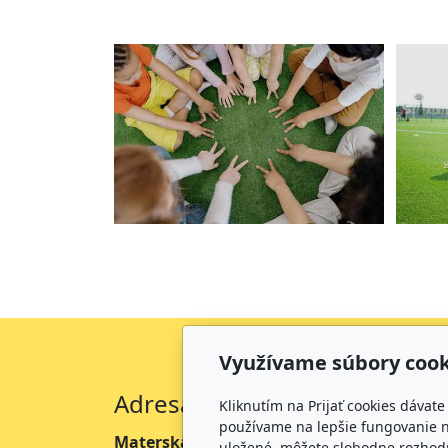
Využívame súbory cook
Adresa
Kon
Kliknutím na Prijať cookies dávat
používame na lepšie fungovanie n
Materská škola Bratislava
+421
uložené, môžete slobodne rozhodn