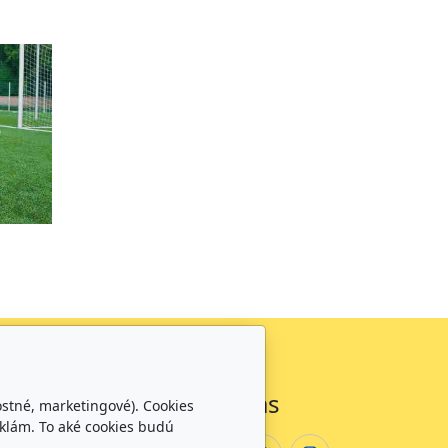
á doba
Sledujte nás
ostné, marketingové). Cookies
klám. To aké cookies budú
00