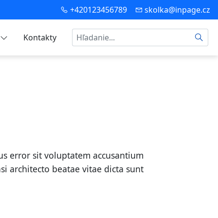
+420123456789
skolka@inpage.cz
Hľadať
Kontakty
tus error sit voluptatem accusantium
 architecto beatae vitae dicta sunt